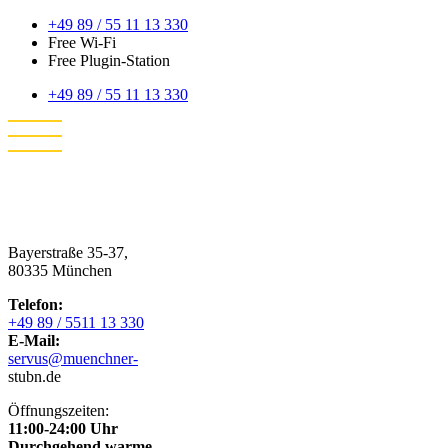
+49 89 / 55 11 13 330
Free Wi-Fi
Free Plugin-Station
+49 89 / 55 11 13 330
Bayerstraße 35-37,
80335 München
Telefon:
+49 89 / 5511 13 330
E-Mail:
servus@muenchner-
stubn.de
Öffnungszeiten:
11:00-24:00 Uhr
Durchgehend warme